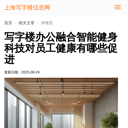
上海写字楼信息网
切
换
导
首页
相关文章
详情页
航
写字楼办公融合智能健身
科技对员工健康有哪些促
进
更新日期：
2025-08-24