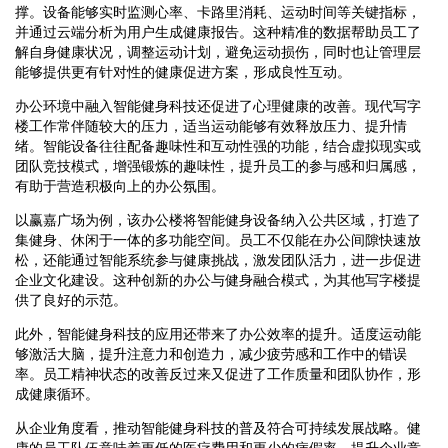
撑。设备能够实时监测心率、卡路里消耗、运动时间等关键指标，
并通过云端分析为用户生成健康报告。这种精准的数据帮助员工了
解自身健康状况，调整运动计划，避免运动损伤，同时也让管理层
能够提供更有针对性的健康促进方案，形成良性互动。
办公环境中融入智能健身科技还促进了心理健康的改善。现代写字
楼工作常伴随较大的压力，适当运动能够有效释放压力、提升情
绪。智能设备往往配备趣味性和互动性强的功能，结合虚拟现实或
团队竞技模式，增强锻炼的趣味性，提升员工的参与感和归属感，
有助于营造积极向上的办公氛围。
以赢嘉广场为例，该办公楼将智能健身设备纳入公共区域，打造了
集健身、休闲于一体的多功能空间。员工不仅能在办公间隙快速放
松，还能通过智能系统参与健康挑战，激发团队活力，进一步促进
企业文化建设。这种创新的办公与健身融合模式，为其他写字楼提
供了良好的示范。
此外，智能健身科技的应用还带来了办公效率的提升。适度运动能
够激活大脑，提升注意力和创造力，减少疲劳感和工作中的错误
率。员工精神状态的改善反过来又促进了工作质量和团队协作，形
成健康循环。
从企业角度看，推动智能健身科技的普及符合可持续发展战略。健
康的员工队伍意味着更低的医疗费用和更少的病假率，提升企业竞